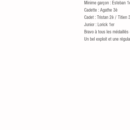
Minime garçon : Esteban 1e
Cadette : Agathe 3è
Cadet : Tristan 2è / Titien 
Junior : Lorick 1er
Bravo à tous les médaillés e
Un bel exploit et une régular