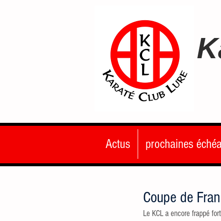
K
Actus
prochaines éché
Coupe de Fran
Le KCL a encore frappé fort