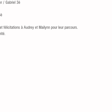
r / Gabriel 3è
3è
t félicitations à Audrey et Mailynn pour leur parcours. 
ité.